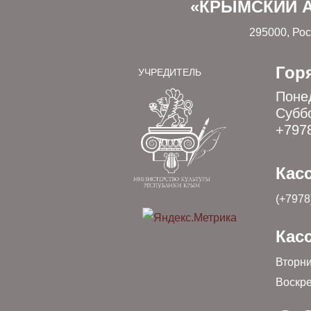
«КРЫМСКИЙ А
295000, Рос
Гор
УЧРЕДИТЕЛЬ
Понед
Суббо
+797
Касс
(+7978
Касс
Вторни
Воскре