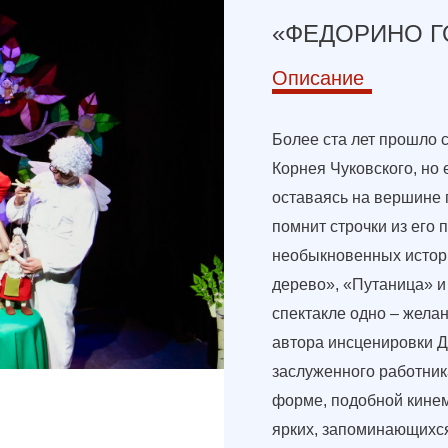
«ФЕДОРИНО Г
Описание
Более ста лет прошло 
Корнея Чуковского, но 
оставаясь на вершине 
помнит строчки из его 
необыкновенных истор
дерево», «Путаница» и
спектакле одно – жела
автора инсценировки Д
заслуженного работни
форме, подобной кинем
ярких, запоминающихся