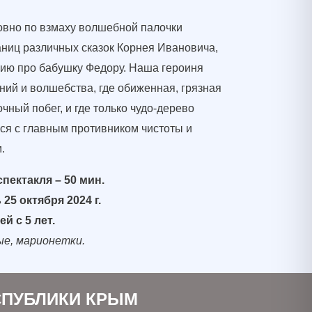
ловно по взмаху волшебной палочки
раниц различных сказок Корнея Ивановича,
рию про бабушку Федору. Наша героиня
ний и волшебства, где обиженная, грязная
чный побег, и где только чудо-дерево
ся с главным противником чистоты и
.
пектакля – 50 мин.
25 октября 2024 г.
й с 5 лет.
ые, марионетки.
СПУБЛИКИ КРЫМ