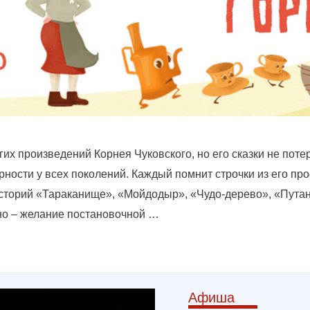
их произведений Корнея Чуковского, но его сказки не поте
ности у всех поколений. Каждый помнит строчки из его про
историй «Тараканище», «Мойдодыр», «Чудо-дерево», «Пута
дно – желание постановочной …
Афиша