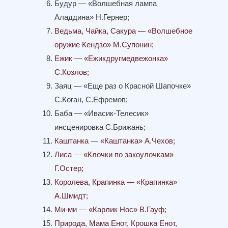
Будур — «Волшебная лампа
Аладдина» Н.Гернер;
Ведьма, Чайка, Сакура — «Волшебное
оружие Кендзо» М.Супонин;
Ежик — «Ежикдругмедвежонка»
С.Козлов;
Заяц — «Еще раз о Красной Шапочке»
С.Коган, С.Ефремов;
Баба — «Ивасик-Телесик»
инсценировка С.Брижань;
Каштанка — «Каштанка» А.Чехов;
Лиса — «Клочки по закоулочкам»
Г.Остер;
Королева, Крапинка — «Крапинка»
А.Шмидт;
Ми-ми — «Карлик Нос» В.Гауф;
Природа, Мама Енот, Крошка Енот,