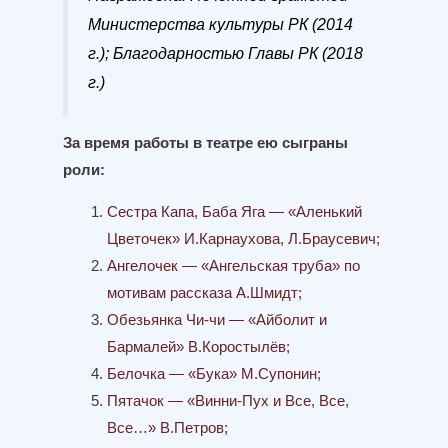
Министерства культуры РК (2014
г.); Благодарностью Главы РК (2018
г.)
За время работы в театре ею сыграны
роли:
Сестра Капа, Баба Яга — «Аленький
Цветочек» И.Карнаухова, Л.Браусевич;
Ангелочек — «Ангельская труба» по
мотивам рассказа А.Шмидт;
Обезьянка Чи-чи — «Айболит и
Бармалей» В.Коростылёв;
Белочка — «Бука» М.Супонин;
Пятачок — «Винни-Пух и Все, Все,
Все…» В.Петров;