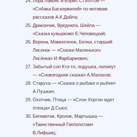
Лора Лайонс и Бэрил Стэплтон —
«Собака Баскервилей» по мотивам
рассказов А.К.Дойла;
Дракончик, Вреднюга, Шейла —
«Сказка кувырком» Е.Чеповецкий;
Ворона, Мамонтенок, Белки, старший
Лисенок — «Сказки Маленького
Лисёнка» И.Фарбаржевич;
Забытый сон Кто-то, подушка, лилипут
— «Сновогодняя сказка» А.Малахов;
Старуха — «Сказка о рыбаке и рыбке»
А.Пушкин;
Охотник, Птица — «Слон Хортон ждет
птенца» Д.Сьюз;
Бегемотик, Кролик, Мартышка —
«Таинственный Гиппопотам»
В.Лифшиц;