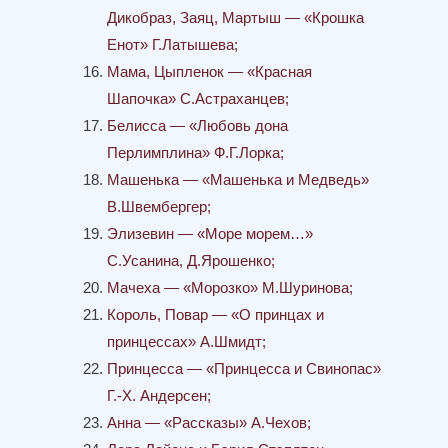
Дикобраз, Заяц, Мартыш — «Крошка
Енот» Г.Латышева;
Мама, Цыпленок — «Красная
Шапочка» С.Астраханцев;
Белисса — «Любовь дона
Перлимплина» Ф.Г.Лорка;
Машенька — «Машенька и Медведь»
В.Швембергер;
Элизевин — «Море морем…»
С.Усанина, Д.Ярошенко;
Мачеха — «Морозко» М.Шуринова;
Король, Повар — «О принцах и
принцессах» А.Шмидт;
Принцесса — «Принцесса и Свинопас»
Г.-Х. Андерсен;
Анна — «Рассказы» А.Чехов;