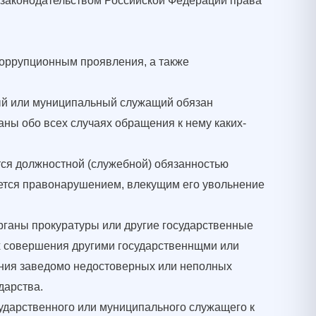
 законодательством Российской Федерации права
оррупционным проявления, а также
ный или муниципальный служащий обязан
аны обо всех случаях обращения к нему каких-
ся должностной (служебной) обязанностью
яется правонарушением, влекущим его увольнение
рганы прокуратуры или другие государственные
х совершения другими государственнщми или
ния заведомо недостоверных или неполных
дарства.
ударственного или муниципального служащего к