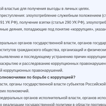
ой властью для получения выгоды в личных целях.
реступления: злоупотребление служебным положением (ста
291 УК РФ), получение взятки (статья 290 УК РФ), злоупотр
е иные деяния, попадающие под понятие «коррупция», указ
ральных органов государственной власти, органов государ
ститутов гражданского общества, организаций и физически
о выявлению и последующему устранению причин коррупции 
раскрытию и расследованию коррупционных правонарушений
вий коррупционных правонарушений.
полномочиями по борьбе с коррупцией?
асти, органы государственной власти субъектов Российско
воих полномочий.
федеральных органов исполнительной власти, органов испо
о реализации государственной политики в области против