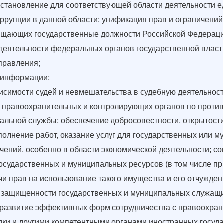
установление для соответствующей области деятельности е
рупции в данной области; унификация прав и ограничений,
мещающих государственные должности Российской Федераци
деятельности федеральных органов государственной власти
правления;
 информации;
симости судей и невмешательства в судебную деятельност
 правоохранительных и контролирующих органов по проти
альной службы; обеспечение добросовестности, открытости
полнение работ, оказание услуг для государственных или 
чений, особенно в области экономической деятельности; 
осударственных и муниципальных ресурсов (в том числе пр
и прав на использование такого имущества и его отчужден
 защищенности государственных и муниципальных служащи
 развитие эффективных форм сотрудничества с правоохра
дки и другими компетентными органами иностранных госуд