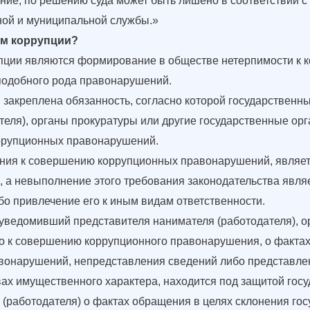
ие, по решению суда может быть лишено в соответствии с
ной и муниципальной службы.»
ам коррупции?
пции являются формирование в обществе нетерпимости к к
подобного рода правонарушений.
и закреплена обязанность, согласно которой государствен
еля), органы прокуратуры или другие государственные орг
оррупционных правонарушений.
ения к совершению коррупционных правонарушений, являет
, а невыполнение этого требования законодательства явл
о привлечение его к иным видам ответственности.
ведомивший представителя нанимателя (работодателя), о
го к совершению коррупционного правонарушения, о факта
онарушений, непредставления сведений либо представле
вах имущественного характера, находится под защитой госу
(работодателя) о фактах обращения в целях склонения гос