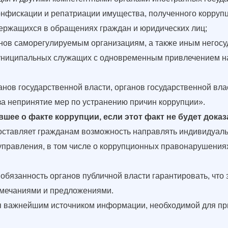
конфискации и репатриации имущества, полученного корруп
ержащихся в обращениях граждан и юридических лиц;
нов саморегулируемым организациям, а также иным негос
униципальных служащих с одновременным привлечением на
ов государственной власти, органов государственной вла
за непринятие мер по устранению причин коррупции».
вшее о факте коррупции, если этот факт не будет дока
доставляет гражданам возможность направлять индивидуал
управления, в том числе о коррупционных правонарушениях
обязанность органов публичной власти гарантировать, что
амечаниями и предложениями.
я важнейшим источником информации, необходимой для пр